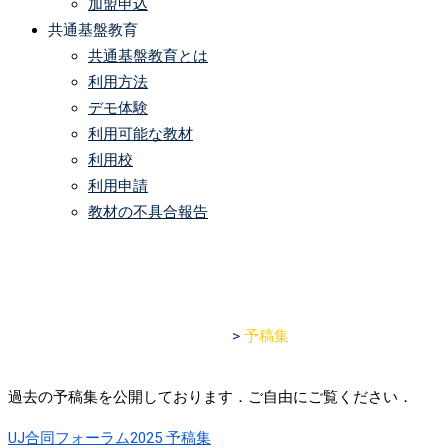
加盟申込
共通基盤教育
共通基盤教育とは
利用方法
デモ体験
利用可能な教材
利用校
利用申請
教材の不具合報告
予稿集
University e-Learning Association
>
予稿集
過去の予稿集を公開しております．ご自由にご覧ください．
UJ合同フォーラム2025 予稿集