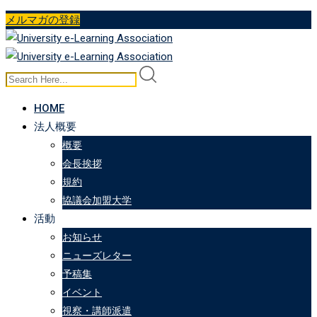
Skip
メルマガの登録
to
content
HOME
法人概要
概要
会長挨拶
規約
協議会加盟大学
活動
お知らせ
ニューズレター
予稿集
イベント
視察・講師派遣