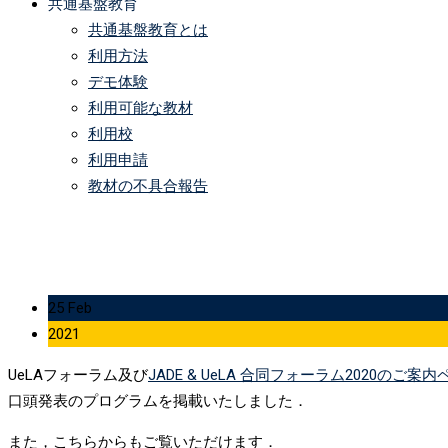
共通基盤教育
共通基盤教育とは
利用方法
デモ体験
利用可能な教材
利用校
利用申請
教材の不具合報告
25 Feb
2021
UeLAフォーラム及び
JADE & UeLA 合同フォーラム2020のご案
口頭発表のプログラムを掲載いたしました．
また，こちらからもご覧いただけます．