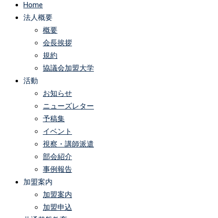
Home
法人概要
概要
会長挨拶
規約
協議会加盟大学
活動
お知らせ
ニューズレター
予稿集
イベント
視察・講師派遣
部会紹介
事例報告
加盟案内
加盟案内
加盟申込