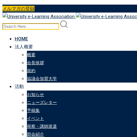
Skip
メルマガの登録
to
content
HOME
法人概要
概要
会長挨拶
規約
協議会加盟大学
活動
お知らせ
ニューズレター
予稿集
イベント
視察・講師派遣
部会紹介